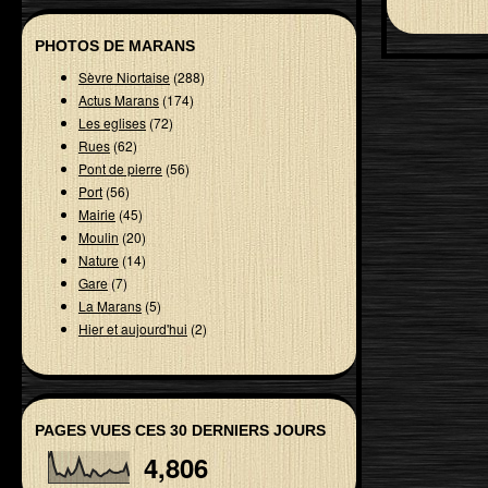
PHOTOS DE MARANS
Sèvre Niortaise
(288)
Actus Marans
(174)
Les eglises
(72)
Rues
(62)
Pont de pierre
(56)
Port
(56)
Mairie
(45)
Moulin
(20)
Nature
(14)
Gare
(7)
La Marans
(5)
Hier et aujourd'hui
(2)
PAGES VUES CES 30 DERNIERS JOURS
4,806