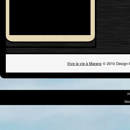
Vive la vie à Marans
© 2010 Design 
P
Mad