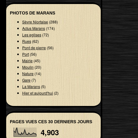
PHOTOS DE MARANS
Sèvre Niortaise
(288)
Actus Marans
(174)
Les eglises
(72)
Rues
(62)
Pont de pierre
(56)
Port
(56)
Mairie
(45)
Moulin
(20)
Nature
(14)
Gare
(7)
La Marans
(5)
Hier et aujourd'hui
(2)
PAGES VUES CES 30 DERNIERS JOURS
4,903