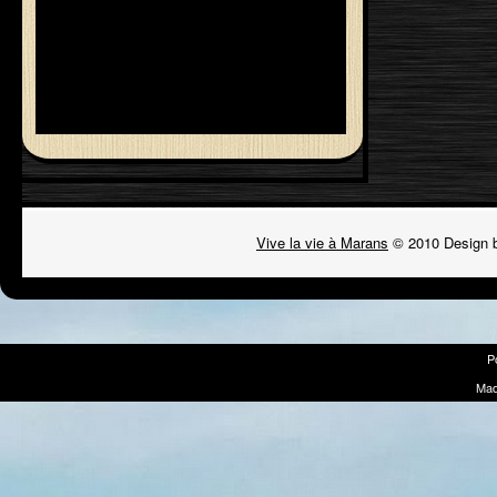
Vive la vie à Marans
© 2010 Design 
P
Mad