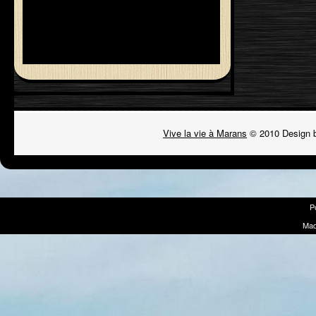
Vive la vie à Marans
© 2010 Design 
P
Mad