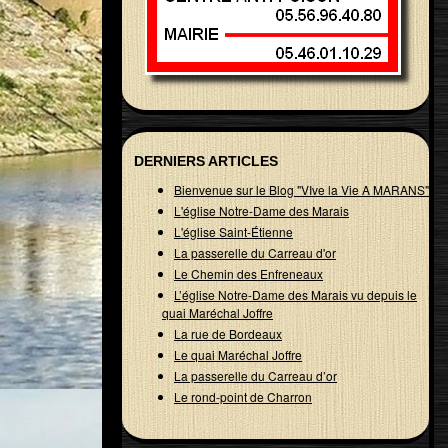
DERNIERS ARTICLES
Bienvenue sur le Blog "VIve la Vie A MARANS"
L'église Notre-Dame des Marais
L'église Saint-Étienne
La passerelle du Carreau d'or
Le Chemin des Enfreneaux
L’église Notre-Dame des Marais vu depuis le
quai Maréchal Joffre
La rue de Bordeaux
Le quai Maréchal Joffre
La passerelle du Carreau d’or
Le rond-point de Charron