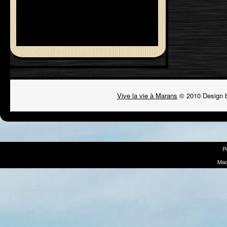
Vive la vie à Marans
© 2010 Design 
P
Mad