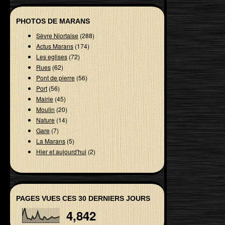
PHOTOS DE MARANS
Sèvre Niortaise
(288)
Actus Marans
(174)
Les eglises
(72)
Rues
(62)
Pont de pierre
(56)
Port
(56)
Mairie
(45)
Moulin
(20)
Nature
(14)
Gare
(7)
La Marans
(5)
Hier et aujourd'hui
(2)
PAGES VUES CES 30 DERNIERS JOURS
4,842