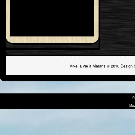
Vive la vie à Marans
© 2010 Design 
P
Mad