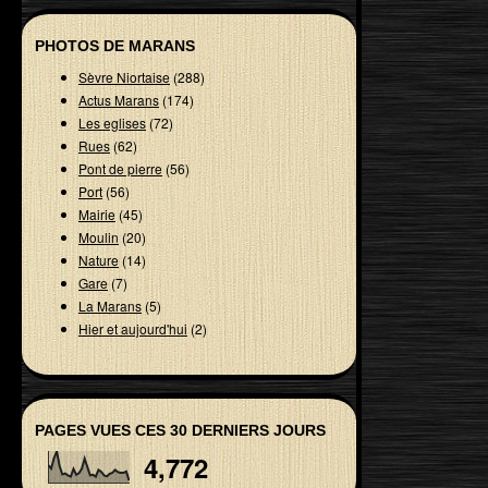
PHOTOS DE MARANS
Sèvre Niortaise
(288)
Actus Marans
(174)
Les eglises
(72)
Rues
(62)
Pont de pierre
(56)
Port
(56)
Mairie
(45)
Moulin
(20)
Nature
(14)
Gare
(7)
La Marans
(5)
Hier et aujourd'hui
(2)
PAGES VUES CES 30 DERNIERS JOURS
4,772