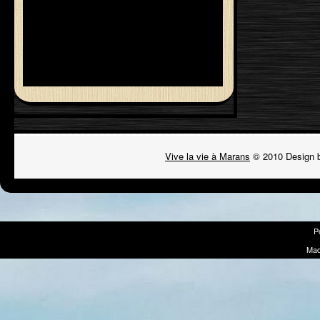
Vive la vie à Marans
© 2010 Design 
P
Mad