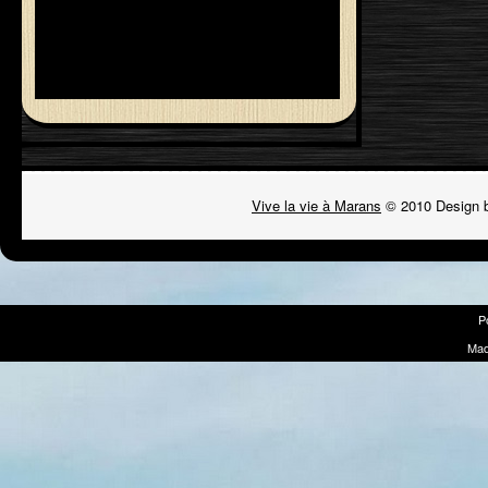
Vive la vie à Marans
© 2010 Design 
P
Mad