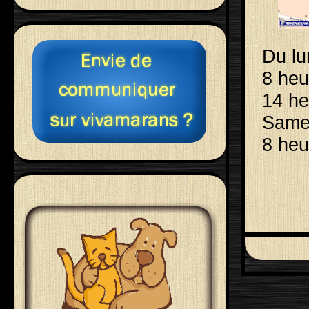
Du lu
8 heu
14 he
Same
8 heu