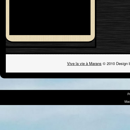
Vive la vie à Marans
© 2010 Design 
P
Mad