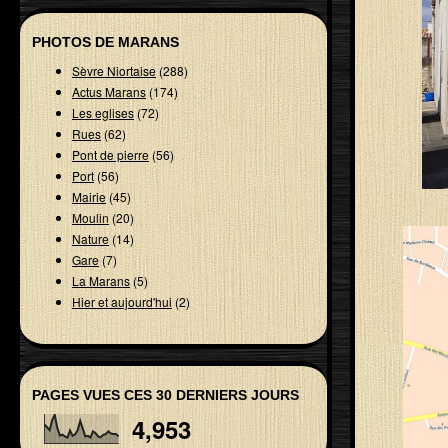
PHOTOS DE MARANS
Sèvre Niortaise
(288)
Actus Marans
(174)
Les eglises
(72)
Rues
(62)
Pont de pierre
(56)
Port
(56)
Mairie
(45)
Moulin
(20)
Nature
(14)
Gare
(7)
La Marans
(5)
Hier et aujourd'hui
(2)
PAGES VUES CES 30 DERNIERS JOURS
4,953