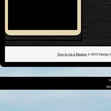
Vive la vie à Marans
© 2010 Design 
P
Mad