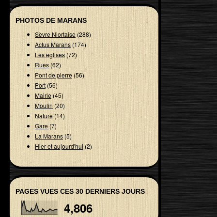
PHOTOS DE MARANS
Sèvre Niortaise
(288)
Actus Marans
(174)
Les eglises
(72)
Rues
(62)
Pont de pierre
(56)
Port
(56)
Mairie
(45)
Moulin
(20)
Nature
(14)
Gare
(7)
La Marans
(5)
Hier et aujourd'hui
(2)
PAGES VUES CES 30 DERNIERS JOURS
4,806