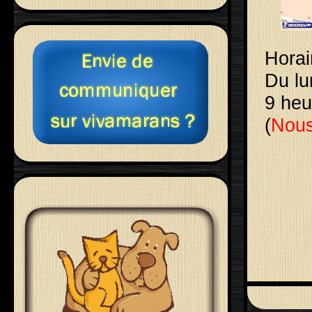
Horai
Du lu
9 heu
(
Nous