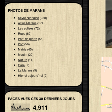
PHOTOS DE MARANS
Sèvre Niortaise
(288)
Actus Marans
(174)
Les eglises
(72)
Rues
(62)
Pont de pierre
(56)
Port
(56)
Mairie
(45)
Moulin
(20)
Nature
(14)
Gare
(7)
La Marans
(5)
Hier et aujourd'hui
(2)
PAGES VUES CES 30 DERNIERS JOURS
4,911