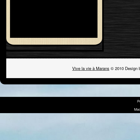
Vive la vie à Marans
© 2010 Design 
P
Mad