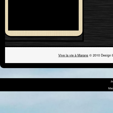
Vive la vie à Marans
© 2010 Design 
P
Mad