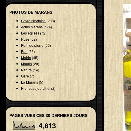
PHOTOS DE MARANS
Sèvre Niortaise
(288)
Actus Marans
(174)
Les eglises
(72)
Rues
(62)
Pont de pierre
(56)
Port
(56)
Mairie
(45)
Moulin
(20)
Nature
(14)
Gare
(7)
La Marans
(5)
Hier et aujourd'hui
(2)
PAGES VUES CES 30 DERNIERS JOURS
4,813