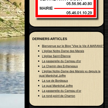
DERNIERS ARTICLES
Bienvenue sur le Blog "VIve la Vie A MARANS"
L'église Notre-Dame des Marais
L'église Saint-Étienne
La passerelle du Carreau d'or
Le Chemin des Enfreneaux
L’église Notre-Dame des Marais vu depuis le
quai Maréchal Joffre
La rue de Bordeaux
Le quai Maréchal Joffre
La passerelle du Carreau d’or
Le rond-point de Charron