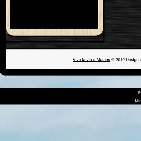
Vive la vie à Marans
© 2010 Design 
P
Mad