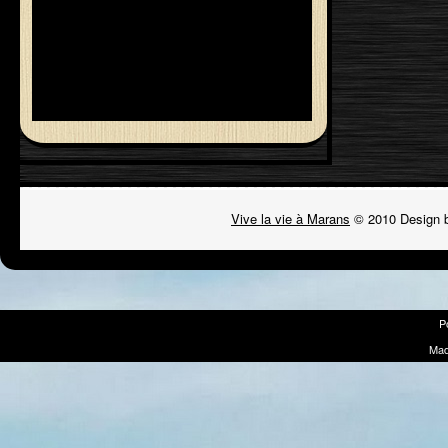
Vive la vie à Marans
© 2010 Design 
P
Mad