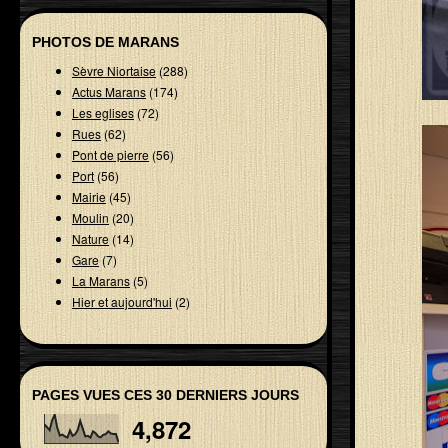
PHOTOS DE MARANS
Sèvre Niortaise
(288)
Actus Marans
(174)
Les eglises
(72)
Rues
(62)
Pont de pierre
(56)
Port
(56)
Mairie
(45)
Moulin
(20)
Nature
(14)
Gare
(7)
La Marans
(5)
Hier et aujourd'hui
(2)
PAGES VUES CES 30 DERNIERS JOURS
4,872