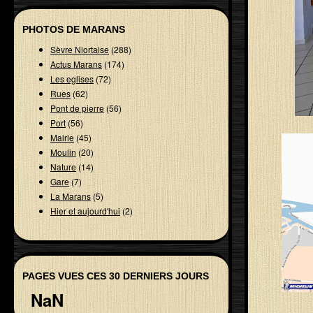
PHOTOS DE MARANS
Sèvre Niortaise
(288)
Actus Marans
(174)
Les eglises
(72)
Rues
(62)
Pont de pierre
(56)
Port
(56)
Mairie
(45)
Moulin
(20)
Nature
(14)
Gare
(7)
La Marans
(5)
Hier et aujourd'hui
(2)
PAGES VUES CES 30 DERNIERS JOURS
NaN