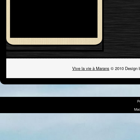
Vive la vie à Marans
© 2010 Design 
P
Mad