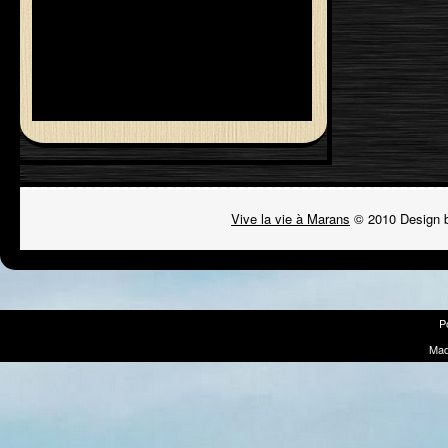
Vive la vie à Marans
© 2010 Design 
P
Mad