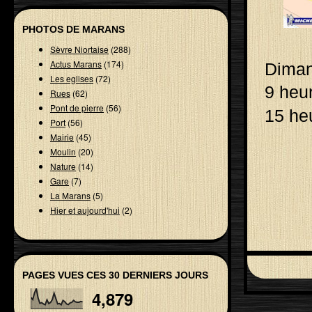
PHOTOS DE MARANS
Sèvre Niortaise
(288)
Actus Marans
(174)
Dima
Les eglises
(72)
9 heur
Rues
(62)
Pont de pierre
(56)
15 he
Port
(56)
Mairie
(45)
Moulin
(20)
Nature
(14)
Gare
(7)
La Marans
(5)
Hier et aujourd'hui
(2)
PAGES VUES CES 30 DERNIERS JOURS
4,879