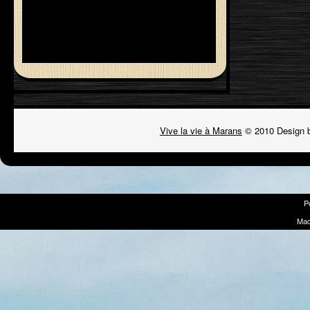
Vive la vie à Marans
© 2010 Design 
P
Mad