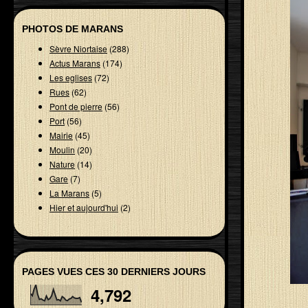
PHOTOS DE MARANS
Sèvre Niortaise
(288)
Actus Marans
(174)
Les eglises
(72)
Rues
(62)
Pont de pierre
(56)
Port
(56)
Mairie
(45)
Moulin
(20)
Nature
(14)
Gare
(7)
La Marans
(5)
Hier et aujourd'hui
(2)
PAGES VUES CES 30 DERNIERS JOURS
4,792