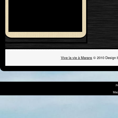
Vive la vie à Marans
© 2010 Design 
P
Mad