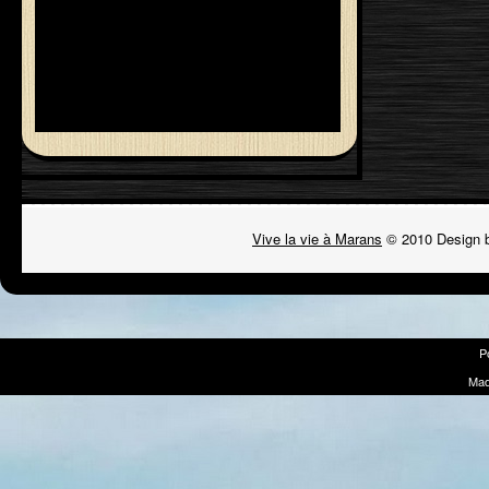
Vive la vie à Marans
© 2010 Design 
P
Mad