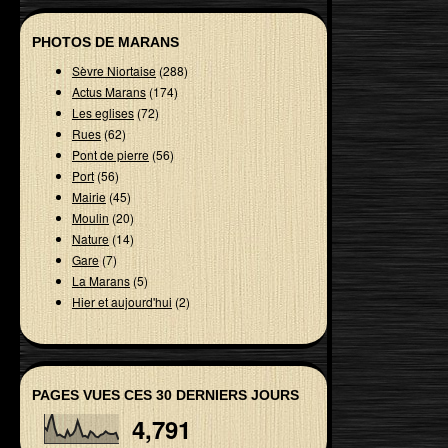
PHOTOS DE MARANS
Sèvre Niortaise
(288)
Actus Marans
(174)
Les eglises
(72)
Rues
(62)
Pont de pierre
(56)
Port
(56)
Mairie
(45)
Moulin
(20)
Nature
(14)
Gare
(7)
La Marans
(5)
Hier et aujourd'hui
(2)
PAGES VUES CES 30 DERNIERS JOURS
4,791