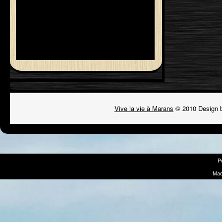
Vive la vie à Marans
© 2010 Design 
P
Mad