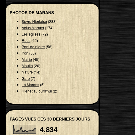
PHOTOS DE MARANS
Sèvre Niortaise
(288)
Actus Marans
(174)
Les eglises
(72)
Rues
(62)
Pont de pierre
(56)
Port
(56)
Mairie
(45)
Moulin
(20)
Nature
(14)
Gare
(7)
La Marans
(5)
Hier et aujourd'hui
(2)
PAGES VUES CES 30 DERNIERS JOURS
4,834