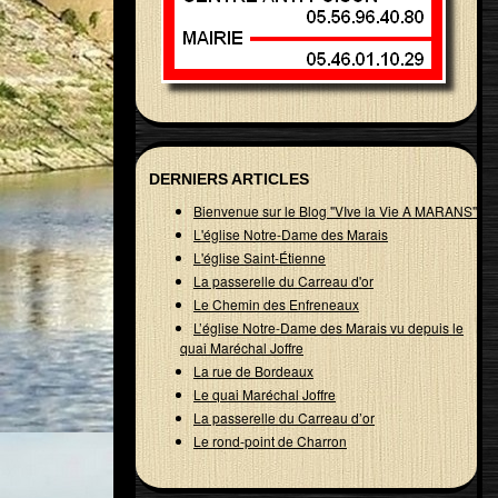
DERNIERS ARTICLES
Bienvenue sur le Blog "VIve la Vie A MARANS"
L'église Notre-Dame des Marais
L'église Saint-Étienne
La passerelle du Carreau d'or
Le Chemin des Enfreneaux
L’église Notre-Dame des Marais vu depuis le
quai Maréchal Joffre
La rue de Bordeaux
Le quai Maréchal Joffre
La passerelle du Carreau d’or
Le rond-point de Charron